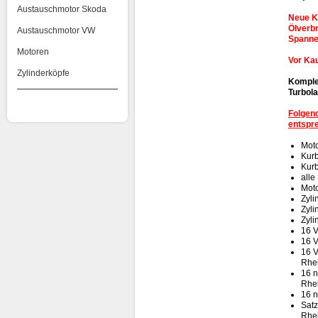
Austauschmotor Skoda
Neue Ko
Ölverb
Austauschmotor VW
Spanne
Motoren
Vor Ka
Zylinderköpfe
Komplet
Turbola
Folgen
entspre
Moto
Kur
Kurb
alle
Moto
Zyli
Zyli
Zyli
16 V
16 V
16 V
Rhei
16 n
Rhei
16 n
Satz
Rhei