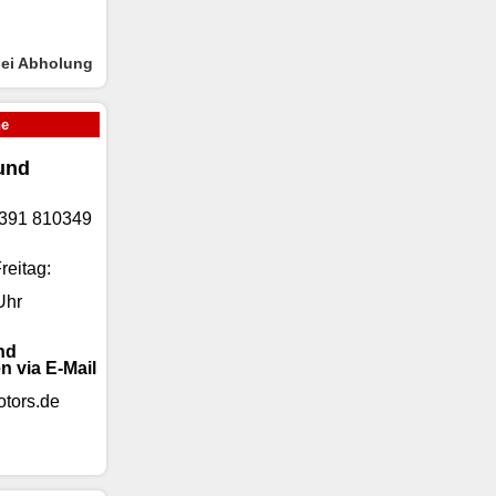
bei Abholung
ne
und
)9391 810349
reitag:
Uhr
nd
n via E-Mail
tors.de