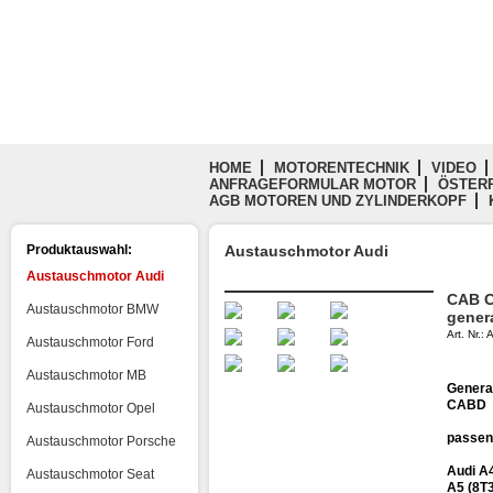
HOME
MOTORENTECHNIK
VIDEO
ANFRAGEFORMULAR MOTOR
ÖSTERR
AGB MOTOREN UND ZYLINDERKOPF
Produktauswahl:
Austauschmotor Audi
Austauschmotor Audi
CAB C
Austauschmotor BMW
gener
Art. Nr.
Austauschmotor Ford
Austauschmotor MB
Genera
CABD
Austauschmotor Opel
passen
Austauschmotor Porsche
Audi A4
Austauschmotor Seat
A5 (8T3