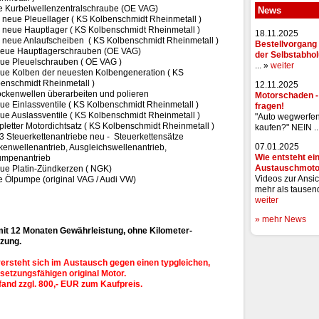
 Kurbelwellenzentralschraube (OE VAG)
News
 neue Pleuellager ( KS Kolbenschmidt Rheinmetall )
 neue Hauptlager ( KS Kolbenschmidt Rheinmetall )
18.11.2025
 neue Anlaufscheiben ( KS Kolbenschmidt Rheinmetall )
Bestellvorgang 
neue Hauptlagerschrauben (OE VAG)
der Selbstabho
ue Pleuelschrauben ( OE VAG )
... »
weiter
ue Kolben der neuesten Kolbengeneration ( KS
enschmidt Rheinmetall )
12.11.2025
ckenwellen überarbeiten und polieren
Motorschaden 
ue Einlassventile ( KS Kolbenschmidt Rheinmetall )
fragen!
ue Auslassventile ( KS Kolbenschmidt Rheinmetall )
"Auto wegwerfe
letter Motordichtsatz ( KS Kolbenschmidt Rheinmetall )
kaufen?" NEIN ..
 3 Steuerkettenantriebe neu - Steuerkettensätze
07.01.2025
enwellenantrieb, Ausgleichswellenantrieb,
Wie entsteht ei
umpenantrieb
Austauschmoto
ue Platin-Zündkerzen ( NGK)
Videos zur Ansic
 Ölpumpe (original VAG / Audi VW)
mehr als tausend
weiter
» mehr News
it 12 Monaten Gewährleistung, ohne Kilometer-
zung.
ersteht sich im Austausch gegen einen typgleichen,
setzungsfähigen original Motor.
pfand zzgl. 800,- EUR zum Kaufpreis.