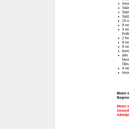
neue
Satz
Satz
Satz
10 
8 ne
4 ne
Kolb
2 No
8 ne
8 ne
komp
alle
Nock
Ölp
4 ne
neue
Motor m
Begren
Motor v
instand
Altteil