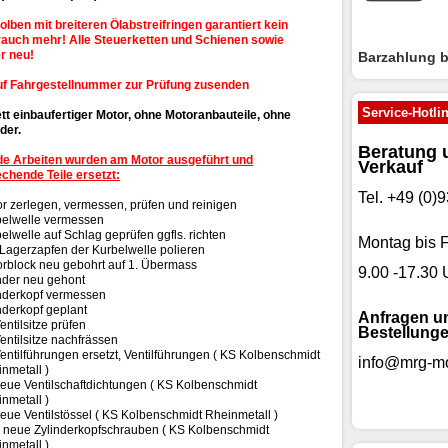
lben mit breiteren Ölabstreifringen garantiert kein
rauch mehr! Alle Steuerketten und Schienen sowie
r neu!
Barzahlung 
uf Fahrgestellnummer zur Prüfung zusenden
Service-Hotli
t einbaufertiger Motor, ohne Motoranbauteile, ohne
der.
Beratung 
de Arbeiten wurden am Motor ausgeführt und
Verkauf
chende Teile ersetzt:
Tel. +49 (0
r zerlegen, vermessen, prüfen und reinigen
belwelle vermessen
elwelle auf Schlag geprüfen ggfls. richten
Montag bis F
 Lagerzapfen der Kurbelwelle polieren
rblock neu gebohrt auf 1. Übermass
9.00 -17.30 
nder neu gehont
nderkopf vermessen
nderkopf geplant
Anfragen u
entilsitze prüfen
Bestellunge
entilsitze nachfrässen
entilführungen ersetzt, Ventilführungen ( KS Kolbenschmidt
info@mrg-mo
nmetall )
eue Ventilschaftdichtungen ( KS Kolbenschmidt
nmetall )
eue Ventilstössel ( KS Kolbenschmidt Rheinmetall )
 neue Zylinderkopfschrauben ( KS Kolbenschmidt
nmetall )