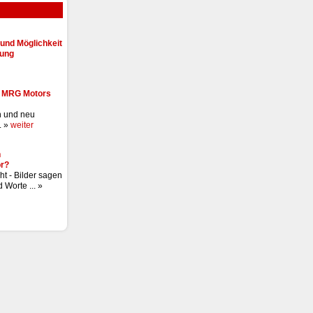
und Möglichkeit
lung
- MRG Motors
n und neu
. »
weiter
n
r?
ht - Bilder sagen
 Worte ... »