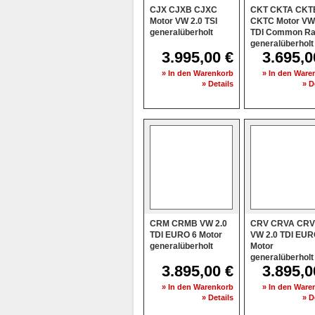
CJX CJXB CJXC
CKT CKTA CKT
Motor VW 2.0 TSI
CKTC Motor VW
generalüberholt
TDI Common Ra
generalüberholt
3.995,00 €
3.695,0
» In den Warenkorb
» In den Ware
» Details
» D
CRM CRMB VW 2.0
CRV CRVA CR
TDI EURO 6 Motor
VW 2.0 TDI EUR
generalüberholt
Motor
generalüberholt
3.895,00 €
3.895,0
» In den Warenkorb
» In den Ware
» Details
» D