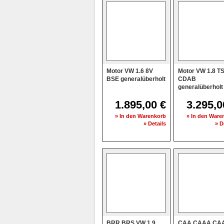
Motor VW 1.6 8V
Motor VW 1.8 TS
BSE generalüberholt
CDAB
generalüberholt
1.895,00 €
3.295,0
» In den Warenkorb
» In den Ware
» Details
» D
BRR BRS VW 1.9
CAA CAAA CA