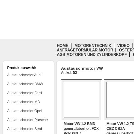
HOME
MOTORENTECHNIK
VIDEO
ANFRAGEFORMULAR MOTOR
ÖSTERR
AGB MOTOREN UND ZYLINDERKOPF
Produktauswahl:
Austauschmotor VW
Artikel: 53
Austauschmotor Audi
Austauschmotor BMW
Austauschmotor Ford
Austauschmotor MB
Austauschmotor Opel
Austauschmotor Porsche
Motor VW 1.2 BMD
Motor VW 1.2 TS
generalüberholt FOX
CBZ CBZA
Austauschmotor Seat
Polo (9N_)
generalüberholt