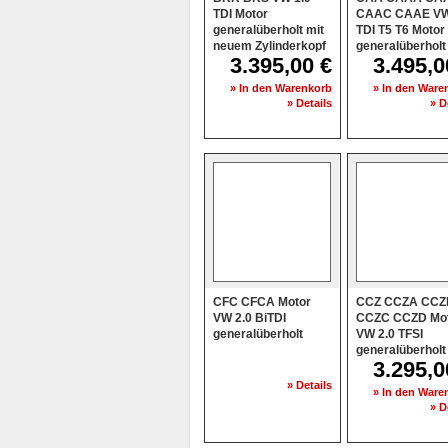
TDI Motor
CAAC CAAE VW
generalüberholt mit
TDI T5 T6 Motor
neuem Zylinderkopf
generalüberholt
3.395,00 €
3.495,0
» In den Warenkorb
» In den Ware
» Details
» D
CFC CFCA Motor
CCZ CCZA CCZ
VW 2.0 BiTDI
CCZC CCZD Mo
generalüberholt
VW 2.0 TFSI
generalüberholt
3.295,0
» Details
» In den Ware
» D