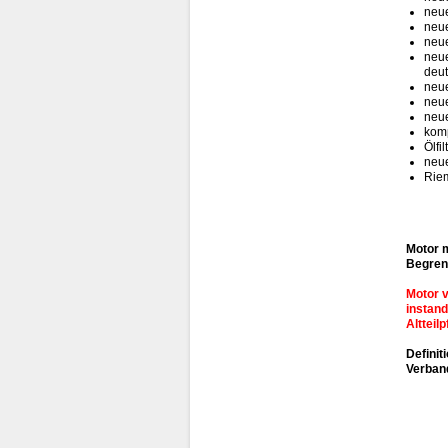
neu
neu
neu
neue
deut
neue
neue
neue
komp
Ölfil
neu
Rie
Motor m
Begren
Motor v
instand
Altteil
Definit
Verband