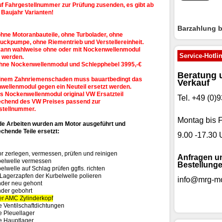
f Fahrgestellnummer zur Prüfung zusenden, es gibt ab
 Baujahr Varianten!
Barzahlung 
hne Motoranbauteile, ohne Turbolader, ohne
uckpumpe, ohne Riementrieb und Verstellereinheit.
kann wahlweise ohne oder mit Nockenwellenmodul
Service-Hotli
t werden.
ohne Nockenwellenmodul und Schlepphebel 3995,-€
Beratung 
inem Zahnriemenschaden muss bauartbedingt das
Verkauf
wellenmodul gegen ein Neuteil ersetzt werden.
s Nockenwellenmodul original VW Ersatzteil
Tel. +49 (0
echend des VW Preises passend zur
stellnummer.
Montag bis F
de Arbeiten wurden am Motor ausgeführt und
chende Teile ersetzt:
9.00 -17.30 
r zerlegen, vermessen, prüfen und reinigen
Anfragen u
belwelle vermessen
Bestellunge
elwelle auf Schlag prüfen ggfls. richten
 Lagerzapfen der Kurbelwelle polieren
info@mrg-mo
nder neu gehont
nder gebohrt
r AMC Zylinderkopf
 Ventilschaftdichtungen
 Pleuellager
e Hauptlager