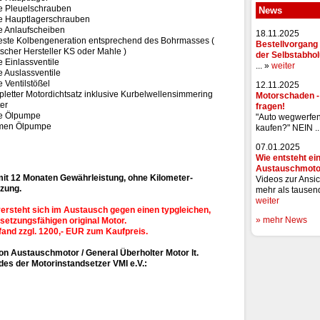
e Pleuelschrauben
News
e Hauptlagerschrauben
e Anlaufscheiben
18.11.2025
ste Kolbengeneration entsprechend des Bohrmasses (
Bestellvorgang 
scher Hersteller KS oder Mahle )
der Selbstabho
 Einlassventile
... »
weiter
 Auslassventile
 Ventilstößel
12.11.2025
letter Motordichtsatz inklusive Kurbelwellensimmering
Motorschaden 
ter
fragen!
e Ölpumpe
"Auto wegwerfe
men Ölpumpe
kaufen?" NEIN ..
07.01.2025
Wie entsteht ei
Austauschmoto
it 12 Monaten Gewährleistung, ohne Kilometer-
Videos zur Ansic
zung.
mehr als tausend
weiter
ersteht sich im Austausch gegen einen typgleichen,
» mehr News
setzungsfähigen original Motor.
pfand zzgl. 1200,- EUR zum Kaufpreis.
ion Austauschmotor / General Überholter Motor lt.
es der Motorinstandsetzer VMI e.V.: