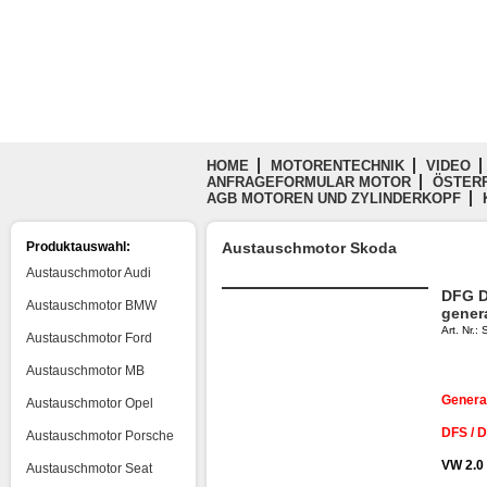
HOME
MOTORENTECHNIK
VIDEO
ANFRAGEFORMULAR MOTOR
ÖSTERR
AGB MOTOREN UND ZYLINDERKOPF
Produktauswahl:
Austauschmotor Skoda
Austauschmotor Audi
DFG D
Austauschmotor BMW
gener
Art. Nr.
Austauschmotor Ford
Austauschmotor MB
Genera
Austauschmotor Opel
DFS / 
Austauschmotor Porsche
VW 2.0
Austauschmotor Seat