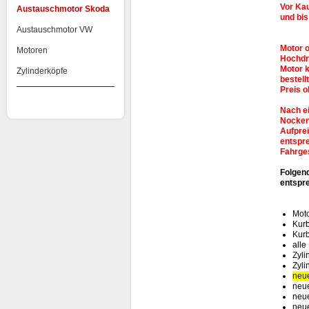
Vor Kau
Austauschmotor Skoda
und bis
Austauschmotor VW
Motor o
Motoren
Hochdr
Motor 
Zylinderköpfe
bestell
Preis 
Nach e
Nocken
Aufprei
entspr
Fahrge
Folgen
entspre
Moto
Kur
Kurb
alle
Zyli
Zyli
neue
neue
neue
neu