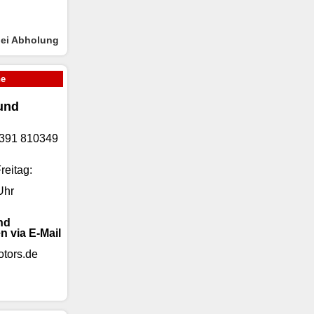
bei Abholung
ne
und
)9391 810349
reitag:
Uhr
nd
n via E-Mail
tors.de