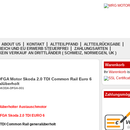
ABOUT US
KONTAKT
ALTTEILPFAND
ALTTEILRÜCKGABE
EICH UND EU ERWERB STEUERFREI
ZAHLUNGSARTEN
KEIN VERKAUF AN DRITTLÄNDER ( SCHWEIZ, NORWEGEN, UK )
Warenkorb
Ihr
Warenkorb
is
FGA Motor Skoda 2.0 TDI Common Rail Euro 6
alüberholt
: SKODA-DFGA-001
Zahlungsmögl
lüberholter Austauschmotor
DFGA Skoda 2.0 TDI EURO 6
 TDI Common Rail generalüberholt