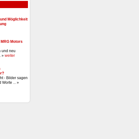
und Möglichkeit
lung
- MRG Motors
n und neu
. »
weiter
n
r?
ht - Bilder sagen
 Worte ... »