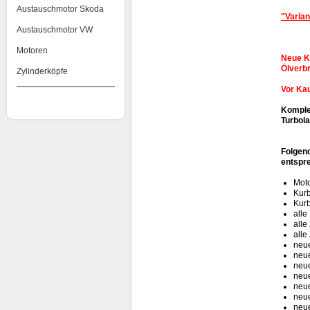
Austauschmotor Skoda
"
Varian
Austauschmotor VW
Motoren
Neue Ko
Ölverb
Zylinderköpfe
Vor Ka
Komplet
Turbol
Folgen
entspre
Moto
Kur
Kurb
alle
alle
alle
neue
neue
neue
neue
neue
neue
neue