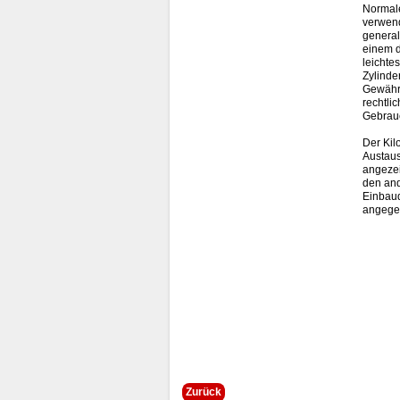
Normale
verwend
general
einem d
leichte
Zylinde
Gewährl
rechtli
Gebrauc
Der Kil
Austaus
angezei
den and
Einbaud
angege
Zurück