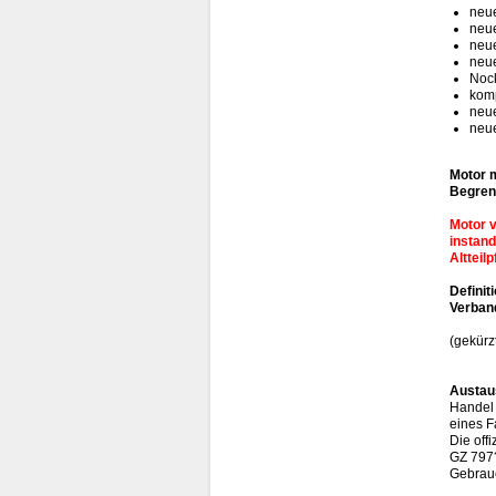
neu
neu
neu
neu
Nock
komp
neu
neue
Motor m
Begren
Motor v
instand
Altteil
Definit
Verband
(gekürz
Austau
Handel 
eines F
Die off
GZ 797?
Gebrauc