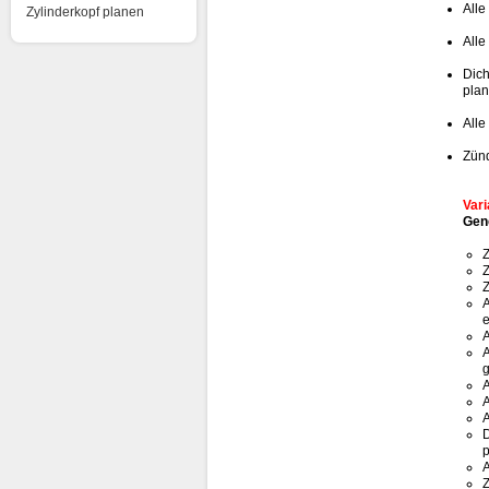
Alle
Zylinderkopf planen
Alle
Dich
plan
Alle
Zünd
Vari
Gen
Z
Z
Z
A
e
A
A
g
A
A
A
D
p
A
Z