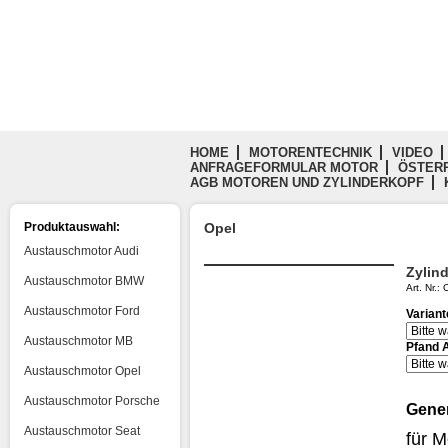
HOME
MOTORENTECHNIK
VIDEO
ANFRAGEFORMULAR MOTOR
ÖSTERR
AGB MOTOREN UND ZYLINDERKOPF
Produktauswahl:
Opel
Austauschmotor Audi
Zylin
Austauschmotor BMW
Art. Nr.
Austauschmotor Ford
Varian
Austauschmotor MB
Pfand 
Austauschmotor Opel
Austauschmotor Porsche
Gener
Austauschmotor Seat
für 