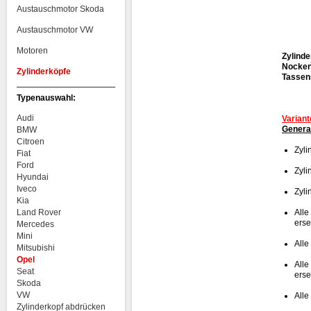
Austauschmotor Skoda
Austauschmotor VW
Motoren
Zylinde
Nocken
Zylinderköpfe
Tassens
Typenauswahl:
Audi
Variant
Genera
BMW
Citroen
Zyli
Fiat
Ford
Zyli
Hyundai
Iveco
Zyli
Kia
Land Rover
Alle
erse
Mercedes
Mini
Alle
Mitsubishi
Opel
Alle
Seat
erse
Skoda
VW
Alle
Zylinderkopf abdrücken