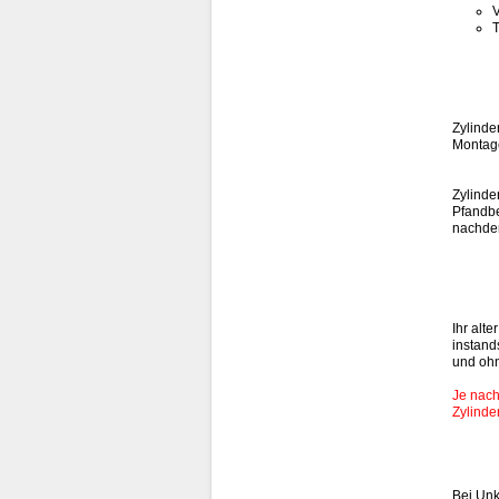
V
T
Zylinde
Montage
Zylinde
Pfandbe
nachdem
Ihr alt
instand
und oh
Je nach
Zylinde
Bei Unk