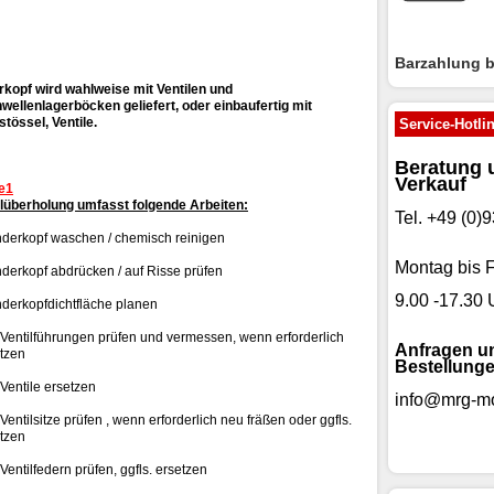
Barzahlung 
rkopf wird wahlweise mit Ventilen und
wellenlagerböcken geliefert, oder
einbaufertig mit
tössel, Ventile.
Service-Hotli
Beratung 
Verkauf
e1
lüberholung umfasst folgende Arbeiten:
Tel. +49 (0
nderkopf waschen / chemisch reinigen
Montag bis F
nderkopf abdrücken / auf Risse prüfen
9.00 -17.30 
nderkopfdichtfläche planen
 Ventilführungen prüfen und vermessen, wenn erforderlich
Anfragen u
tzen
Bestellunge
 Ventile ersetzen
info@mrg-mo
 Ventilsitze prüfen , wenn erforderlich neu fräßen oder ggfls.
tzen
 Ventilfedern prüfen, ggfls. ersetzen