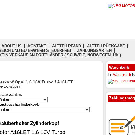
ABOUT US
KONTAKT
ALTTEILPFAND
ALTTEILRÜCKGABE
EICH UND EU ERWERB STEUERFREI
ZAHLUNGSARTEN
KEIN VERKAUF AN DRITTLÄNDER ( SCHWEIZ, NORWEGEN, UK )
Warenkorb
Ihr
Warenkorb
is
derkopf Opel 1.6 16V Turbo / A16LET
: OP-ZK-A16LET
te auswählen:
Zahlungsmögl
Austauschzylinderkopf:
alüberholter Zylinderkopf
Motor A16LET 1.6 16V Turbo