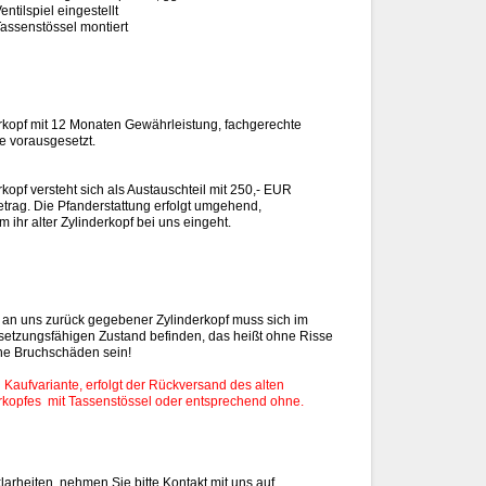
entilspiel eingestellt
assenstössel montiert
rkopf mit 12 Monaten Gewährleistung, fachgerechte
 vorausgesetzt.
rkopf versteht sich als Austauschteil mit 250,- EUR
trag. Die Pfanderstattung erfolgt umgehend,
 ihr alter Zylinderkopf bei uns eingeht.
er an uns zurück gegebener Zylinderkopf muss sich im
setzungsfähigen Zustand befinden, das heißt ohne Risse
ne Bruchschäden sein!
 Kaufvariante, erfolgt der Rückversand des alten
rkopfes mit Tassenstössel oder entsprechend ohne.
larheiten, nehmen Sie bitte Kontakt mit uns auf.