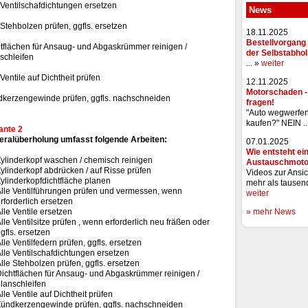
 Ventilschafdichtungen ersetzen
News
 Stehbolzen prüfen, ggfls. ersetzen
18.11.2025
Bestellvorgang 
tflächen für Ansaug- und Abgaskrümmer reinigen /
der Selbstabho
schleifen
... »
weiter
 Ventile auf Dichtheit prüfen
12.11.2025
Motorschaden 
kerzengewinde prüfen, ggfls. nachschneiden
fragen!
"Auto wegwerfe
kaufen?" NEIN ..
ante 2
eralüberholung umfasst folgende Arbeiten:
07.01.2025
Wie entsteht ei
ylinderkopf waschen / chemisch reinigen
Austauschmoto
ylinderkopf abdrücken / auf Risse prüfen
Videos zur Ansic
ylinderkopfdichtfläche planen
mehr als tausend
lle Ventilführungen prüfen und vermessen, wenn
weiter
rforderlich ersetzen
lle Ventile ersetzen
» mehr News
lle Ventilsitze prüfen , wenn erforderlich neu fräßen oder
gfls. ersetzen
lle Ventilfedern prüfen, ggfls. ersetzen
lle Ventilschafdichtungen ersetzen
lle Stehbolzen prüfen, ggfls. ersetzen
ichtflächen für Ansaug- und Abgaskrümmer reinigen /
lanschleifen
lle Ventile auf Dichtheit prüfen
ündkerzengewinde prüfen, ggfls. nachschneiden