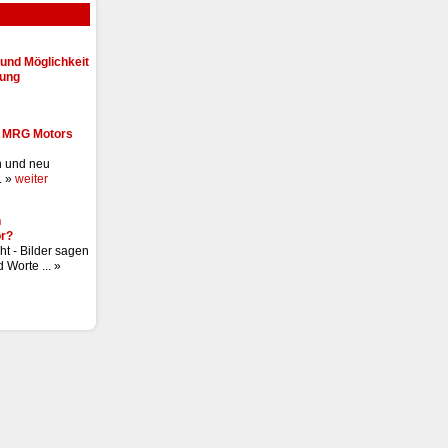
und Möglichkeit
lung
- MRG Motors
n und neu
. »
weiter
n
r?
ht - Bilder sagen
 Worte ... »