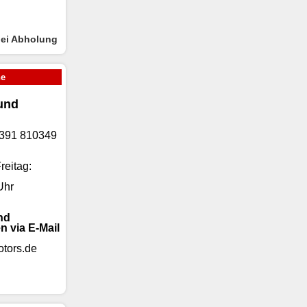
bei Abholung
ne
und
)9391 810349
reitag:
Uhr
nd
n via E-Mail
tors.de