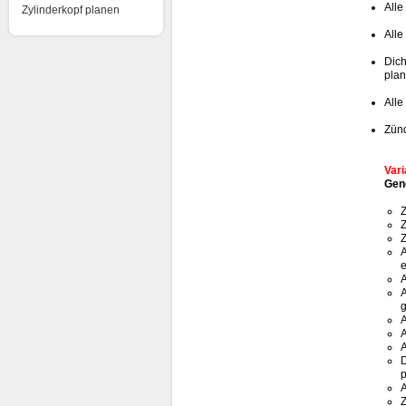
Alle
Zylinderkopf planen
Alle
Dich
plan
Alle
Zünd
Vari
Gen
Z
Z
Z
A
e
A
A
g
A
A
A
D
p
A
Z