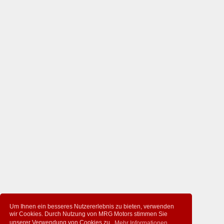
Um Ihnen ein besseres Nutzererlebnis zu bieten, verwenden
wir Cookies. Durch Nutzung von MRG Motors stimmen Sie
unserer Verwendung von Cookies zu.
Mehr Informationen