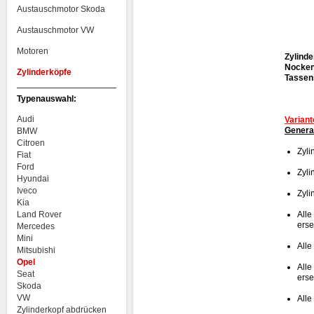
Austauschmotor Skoda
Austauschmotor VW
Motoren
Zylinde
Nocken
Zylinderköpfe
Tassens
Typenauswahl:
Audi
Variant
Genera
BMW
Citroen
Zyli
Fiat
Ford
Zyli
Hyundai
Iveco
Zyli
Kia
Land Rover
Alle
erse
Mercedes
Mini
Alle
Mitsubishi
Opel
Alle
Seat
erse
Skoda
VW
Alle
Zylinderkopf abdrücken