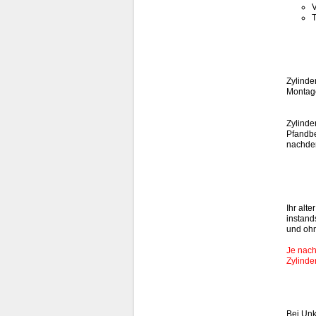
V
T
Zylinde
Montage
Zylinde
Pfandbe
nachdem
Ihr alt
instand
und oh
Je nach
Zylinde
Bei Unk