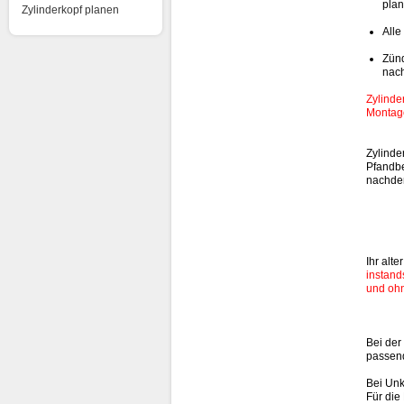
plan
Zylinderkopf planen
Alle
Zünd
nac
Zylinde
Montage
Zylinde
Pfandbe
nachdem
Ihr alt
instand
und oh
Bei der
passen
Bei Unk
Für die