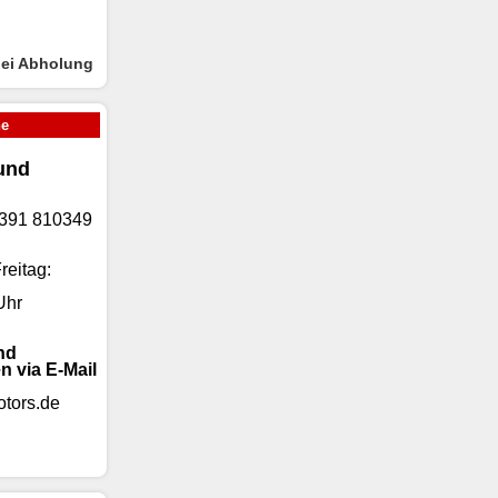
bei Abholung
ne
und
)9391 810349
reitag:
Uhr
nd
n via E-Mail
tors.de