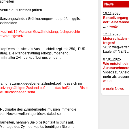
schleifen
News
 Ventile auf Dichtheit prüfen
18.11.2025
Bestellvorgang 
kerzengewinde / Glühkerzengewinde prüfen, ggfls.
der Selbstabho
hschneiden
... »
weiter
rkopf mit 12 Monaten Gewährleistung, fachgerechte
12.11.2025
 vorausgesetzt.
Motorschaden 
fragen!
"Auto wegwerfe
rkopf versteht sich als Austauschteil zzgl. mit 250,- EUR
kaufen?" NEIN ..
trag. Die Pfanderstattung erfolgt umgehend,
 ihr alter Zylinderkopf bei uns eingeht.
07.01.2025
Wie entsteht ei
Austauschmoto
Videos zur Ansic
mehr als tausend
weiter
er an uns zurück gegebener Zylinderkopf muss sich im
setzungsfähigen Zustand befinden, das heißt ohne Risse
» mehr News
ne Bruchschäden sein!
 Rückgabe des Zylinderkopfes müssen immer die
den Nockenwellenlagerböcke dabei sein.
larheiten, nehmen Sie bitte Kontakt mit uns auf.
 Montage des Zylinderkopfes benötigen Sie einen