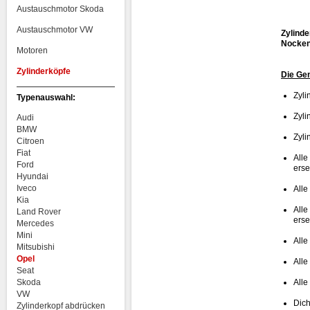
Austauschmotor Skoda
Austauschmotor VW
Zylinde
Nockenw
Motoren
Zylinderköpfe
Die Ge
Zyli
Typenauswahl:
Zyli
Audi
BMW
Zyli
Citroen
Fiat
Alle
Ford
erse
Hyundai
Iveco
Alle
Kia
Alle
Land Rover
erse
Mercedes
Mini
Alle
Mitsubishi
Opel
Alle
Seat
Skoda
Alle
VW
Dich
Zylinderkopf abdrücken