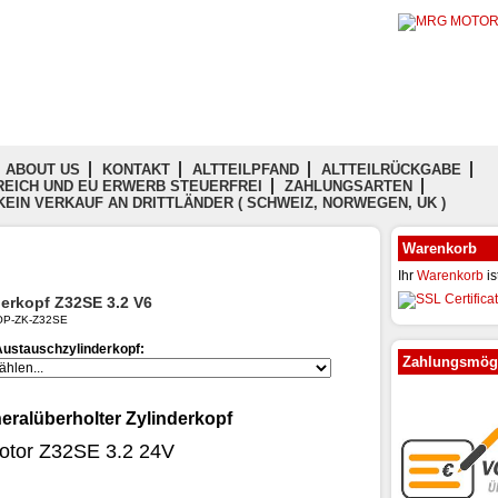
ABOUT US
KONTAKT
ALTTEILPFAND
ALTTEILRÜCKGABE
EICH UND EU ERWERB STEUERFREI
ZAHLUNGSARTEN
KEIN VERKAUF AN DRITTLÄNDER ( SCHWEIZ, NORWEGEN, UK )
Warenkorb
Ihr
Warenkorb
is
derkopf Z32SE 3.2 V6
: OP-ZK-Z32SE
Austauschzylinderkopf:
Zahlungsmögl
eralüberholter Zylinderkopf
Motor Z32SE 3.2 24V