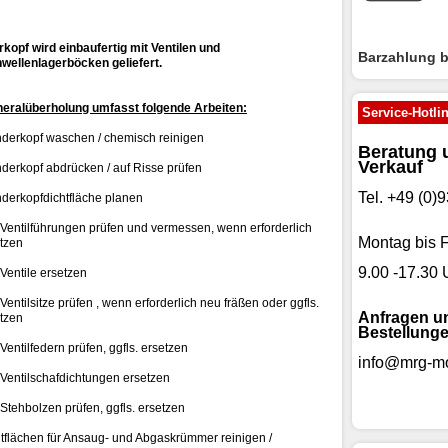
rkopf wird einbaufertig mit Ventilen und
Barzahlung 
ellenlagerböcken geliefert.
neralüberholung umfasst folgende Arbeiten:
Service-Hotli
nderkopf waschen / chemisch reinigen
Beratung 
Verkauf
nderkopf abdrücken / auf Risse prüfen
Tel. +49 (0
nderkopfdichtfläche planen
 Ventilführungen prüfen und vermessen, wenn erforderlich
Montag bis F
tzen
9.00 -17.30 
 Ventile ersetzen
 Ventilsitze prüfen , wenn erforderlich neu fräßen oder ggfls.
Anfragen u
tzen
Bestellunge
 Ventilfedern prüfen, ggfls. ersetzen
info@mrg-mo
 Ventilschafdichtungen ersetzen
 Stehbolzen prüfen, ggfls. ersetzen
tflächen für Ansaug- und Abgaskrümmer reinigen /