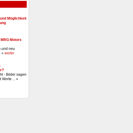
und Möglichkeit
lung
- MRG Motors
n und neu
. »
weiter
n
r?
ht - Bilder sagen
 Worte ... »