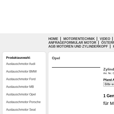
HOME
MOTORENTECHNIK
VIDEO
ANFRAGEFORMULAR MOTOR
ÖSTERR
AGB MOTOREN UND ZYLINDERKOPF
Produktauswahl:
Opel
Austauschmotor Audi
Zylin
Austauschmotor BMW
Art. Nr.
Austauschmotor Ford
Pfand 
Austauschmotor MB
Austauschmotor Opel
1 Gen
Austauschmotor Porsche
für 
Austauschmotor Seat