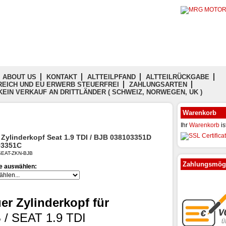
ABOUT US
KONTAKT
ALTTEILPFAND
ALTTEILRÜCKGABE
EICH UND EU ERWERB STEUERFREI
ZAHLUNGSARTEN
KEIN VERKAUF AN DRITTLÄNDER ( SCHWEIZ, NORWEGEN, UK )
Warenkorb
Ihr
Warenkorb
is
 Zylinderkopf Seat 1.9 TDI / BJB 038103351D
03351C
: SEAT-ZKN-BJB
Zahlungsmögl
te auswählen:
er Zylinderkopf für
 / SEAT 1.9 TDI