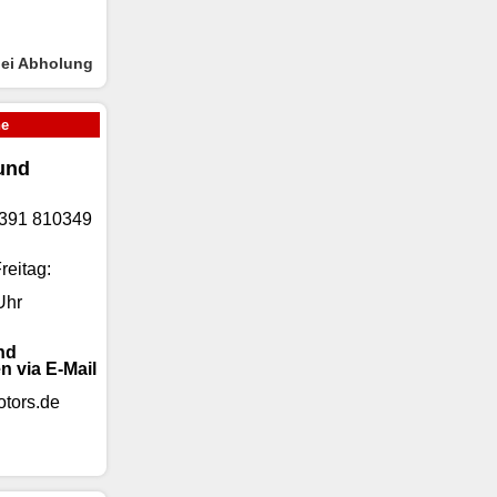
bei Abholung
ne
und
)9391 810349
reitag:
Uhr
nd
n via E-Mail
tors.de