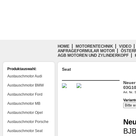
HOME
MOTORENTECHNIK
VIDEO
ANFRAGEFORMULAR MOTOR
ÖSTERR
AGB MOTOREN UND ZYLINDERKOPF
Produktauswahl:
Seat
Austauschmotor Audi
Neuer
Austauschmotor BMW
03G1
Art. Nr.
Austauschmotor Ford
Varian
Austauschmotor MB
Austauschmotor Opel
Neu
Austauschmotor Porsche
BJB
Austauschmotor Seat