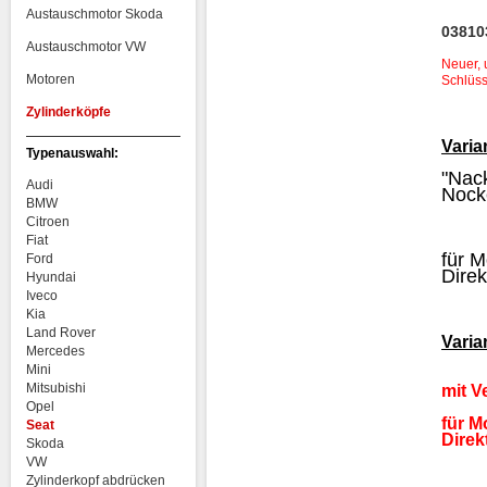
Austauschmotor Skoda
03810
Austauschmotor VW
Neuer, 
Motoren
Schlüss
Zylinderköpfe
Varia
Typenauswahl:
"Nack
Audi
Nock
BMW
Citroen
Fiat
für M
Ford
Direk
Hyundai
Iveco
Kia
Land Rover
Varia
Mercedes
Mini
Mitsubishi
mit V
Opel
für M
Seat
Direk
Skoda
VW
Zylinderkopf abdrücken