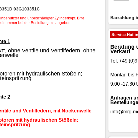
3351D 03G103351C
Barzahlung 
unbenutzter und unbeschädigter Zylinderkopf. Bitte
elnummer bei der Bestellung mit angeben.
Service-Hotli
nte 1
Beratung 
t", ohne Ventile und Ventilfedern, ohne
Verkauf
enwelle
Tel. +49 (0
otoren mit hydraulischen Stößeln;
Montag bis F
teinspritzung
9.00 -17.30 
nte 2
Anfragen u
Bestellunge
entile und Ventilfedern, mit Nockenwelle
info@mrg-mo
otoren mit hydraulischen Stößeln;
teinspritzung