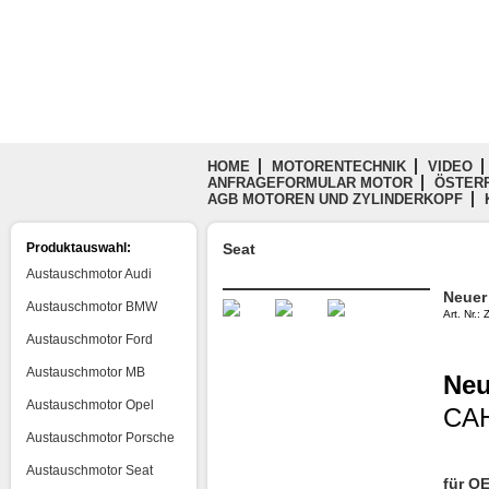
HOME
MOTORENTECHNIK
VIDEO
ANFRAGEFORMULAR MOTOR
ÖSTERR
AGB MOTOREN UND ZYLINDERKOPF
Produktauswahl:
Seat
Austauschmotor Audi
Neuer
Austauschmotor BMW
Art. Nr.
Austauschmotor Ford
Austauschmotor MB
Neu
Austauschmotor Opel
CAH
Austauschmotor Porsche
Austauschmotor Seat
für O