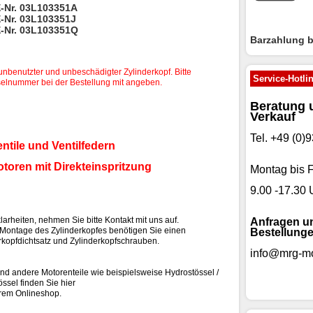
E-Nr. 03L103351A
E-Nr. 03L103351J
E-Nr. 03L103351Q
Barzahlung 
unbenutzter und unbeschädigter Zylinderkopf. Bitte
Service-Hotli
elnummer bei der Bestellung mit angeben.
Beratung 
Verkauf
Tel. +49 (0
entile und Ventilfedern
otoren mit Direkteinspritzung
Montag bis F
9.00 -17.30 
larheiten, nehmen Sie bitte Kontakt mit uns auf.
Anfragen u
 Montage des Zylinderkopfes benötigen Sie einen
Bestellunge
rkopfdichtsatz und Zylinderkopfschrauben.
info@mrg-mo
nd andere Motorenteile wie beispielsweise Hydrostössel /
össel finden Sie hier
rem Onlineshop.