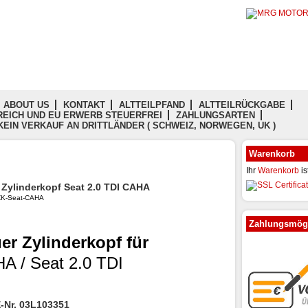
ABOUT US
KONTAKT
ALTTEILPFAND
ALTTEILRÜCKGABE
EICH UND EU ERWERB STEUERFREI
ZAHLUNGSARTEN
KEIN VERKAUF AN DRITTLÄNDER ( SCHWEIZ, NORWEGEN, UK )
Warenkorb
Ihr
Warenkorb
is
 Zylinderkopf Seat 2.0 TDI CAHA
: ZK-Seat-CAHA
Zahlungsmögl
er Zylinderkopf für
A / Seat 2.0 TDI
E-Nr. 03L103351