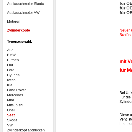
für O
Austauschmotor Skoda
für O
für O
Austauschmotor VW
Motoren
Zylinderköpfe
Neuer, 
Schlüss
Typenauswahl:
Audi
BMW
Citroen
mit V
Fiat
für M
Ford
Hyundai
Iveco
Kia
Land Rover
Bei Unk
Mercedes
Für die
Mini
Zylinde
Mitsubishi
Opel
Diese u
Seat
Ventilst
Skoda
in unse
VW
Zylinderkopf abdrücken