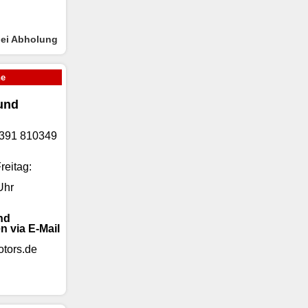
bei Abholung
ne
und
)9391 810349
reitag:
Uhr
nd
n via E-Mail
tors.de