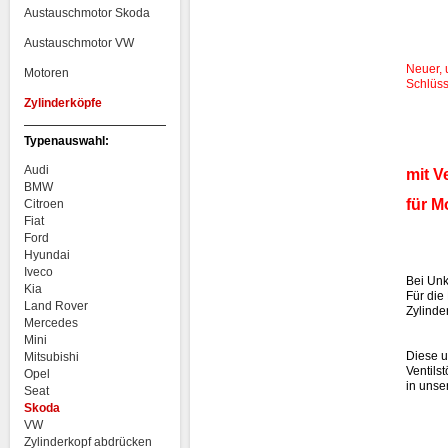
Austauschmotor Skoda
Austauschmotor VW
Neuer, 
Motoren
Schlüss
Zylinderköpfe
Typenauswahl:
Audi
mit V
BMW
für M
Citroen
Fiat
Ford
Hyundai
Iveco
Bei Unk
Kia
Für die
Land Rover
Zylinde
Mercedes
Mini
Diese u
Mitsubishi
Ventilst
Opel
in unse
Seat
Skoda
VW
Zylinderkopf abdrücken