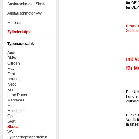
für OE-
Austauschmotor Skoda
für OE
Austauschmotor VW
Motoren
Neuer, 
Schlüss
Zylinderköpfe
Typenauswahl:
Audi
BMW
mit V
Citroen
für M
Fiat
Ford
Hyundai
Iveco
Kia
Bei Unk
Land Rover
Für die
Mercedes
Zylinde
Mini
Mitsubishi
Diese u
Opel
Ventilst
Seat
in unse
Skoda
VW
Zylinderkopf abdrücken