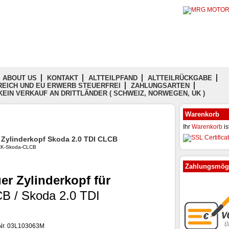
ABOUT US
KONTAKT
ALTTEILPFAND
ALTTEILRÜCKGABE
EICH UND EU ERWERB STEUERFREI
ZAHLUNGSARTEN
KEIN VERKAUF AN DRITTLÄNDER ( SCHWEIZ, NORWEGEN, UK )
Warenkorb
Ihr
Warenkorb
is
 Zylinderkopf Skoda 2.0 TDI CLCB
: ZK-Skoda-CLCB
Zahlungsmögl
er Zylinderkopf für
B / Skoda 2.0 TDI
-Nr. 03L103063M