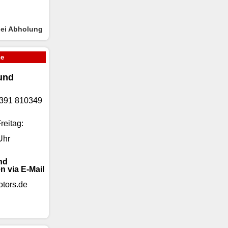
bei Abholung
ne
und
)9391 810349
reitag:
Uhr
nd
n via E-Mail
tors.de