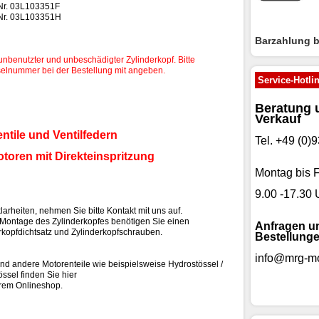
Nr. 03L103351F
-Nr. 03L103351H
Barzahlung 
unbenutzter und unbeschädigter Zylinderkopf. Bitte
elnummer bei der Bestellung mit angeben.
Service-Hotli
Beratung 
Verkauf
entile und Ventilfedern
Tel. +49 (0
otoren mit Direkteinspritzung
Montag bis F
9.00 -17.30 
larheiten, nehmen Sie bitte Kontakt mit uns auf.
 Montage des Zylinderkopfes benötigen Sie einen
Anfragen u
rkopfdichtsatz und Zylinderkopfschrauben.
Bestellunge
info@mrg-mo
nd andere Motorenteile wie beispielsweise Hydrostössel /
össel finden Sie hier
rem Onlineshop.