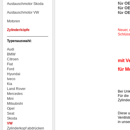
für O
Austauschmotor Skoda
für O
für O
Austauschmotor VW
Motoren
Zylinderköpfe
Neuer, 
Schlüss
Typenauswahl:
Audi
BMW
Citroen
mit V
Fiat
für M
Ford
Hyundai
Iveco
Kia
Land Rover
Bei Unk
Mercedes
Für die
Mini
Zylinde
Mitsubishi
Opel
Diese u
Seat
Ventilst
Skoda
in unse
VW
Zylinderkopf abdrücken