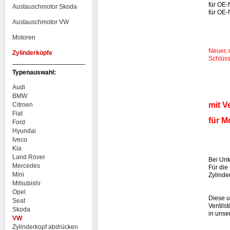
für OE
Austauschmotor Skoda
für OE
Austauschmotor VW
Motoren
Neuer, 
Zylinderköpfe
Schlüss
Typenauswahl:
Audi
BMW
mit V
Citroen
Fiat
für M
Ford
Hyundai
Iveco
Kia
Land Rover
Bei Unk
Mercedes
Für die
Mini
Zylinde
Mitsubishi
Opel
Diese u
Seat
Ventilst
Skoda
in unse
VW
Zylinderkopf abdrücken